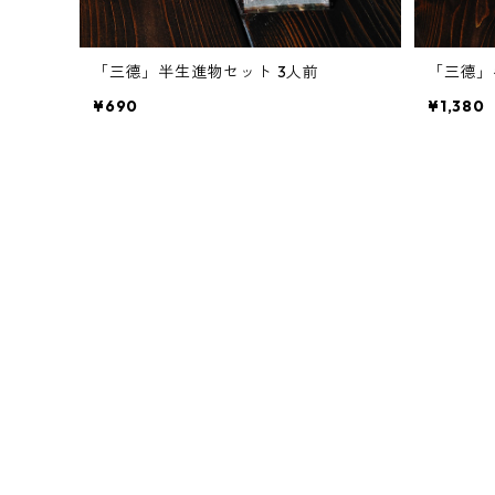
「三德」半生進物セット 3人前
「三德」
¥690
¥1,380